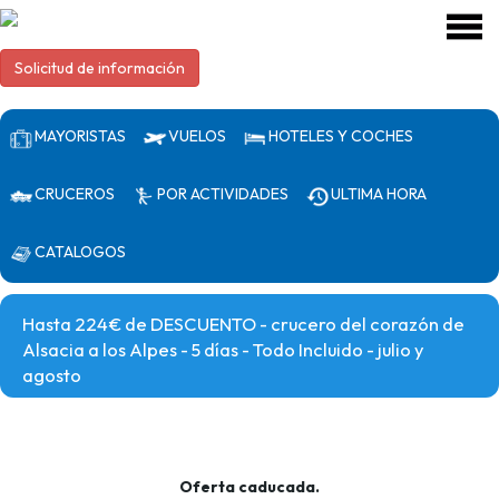
Solicitud de información
MAYORISTAS
VUELOS
HOTELES Y COCHES
CRUCEROS
POR ACTIVIDADES
ULTIMA HORA
CATALOGOS
Hasta 224€ de DESCUENTO - crucero del corazón de
Alsacia a los Alpes - 5 días - Todo Incluido - julio y
agosto
Oferta caducada.