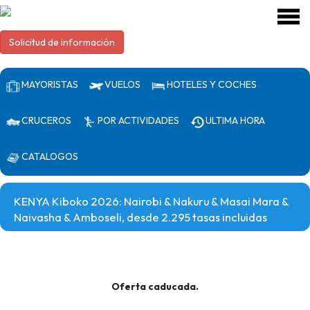
Solicitud de información
MAYORISTAS
VUELOS
HOTELES Y COCHES
CRUCEROS
POR ACTIVIDADES
ULTIMA HORA
CATALOGOS
KENYA Kiboko 2026: Nairobi & Nakuru & Masai Mara &
Naivasha & Amboseli, desde 2.295 tasas incluidas
Oferta caducada.