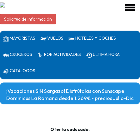
Solicitud de información
MAYORISTAS
VUELOS
HOTELES Y COCHES
CRUCEROS
POR ACTIVIDADES
ULTIMA HORA
CATALOGOS
¡Vacaciones SIN Sargazo! Disfrútalas con Sunscape
Dominicus La Romana desde 1.269€ - precios Julio-Dic
Oferta caducada.